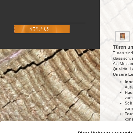
Türen un
Türen sind
klassisch,
Als Meiste
Qualität, 
Unsere Le
Inn
Ausw
Hau
zum 
Sch
verm
Tor
kons
Individue
Wir legen 
Diese Webseite verwende