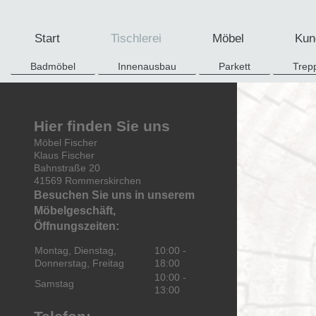
Start
Tischlerei
Möbel
Kun
Badmöbel
Innenausbau
Parkett
Trep
Hier finden Sie uns
Möbel Fischer
Klaus Fischer
Bahnstraße
20
41569
Rommerskirchen
Besuchen Sie uns in unserem
Möbelgeschäft,
Öffnungszeiten:
Montag, Dienstag,
10:00
-
Donnerstag, Freitag
18:00
10:00
-
Samstag
13:00