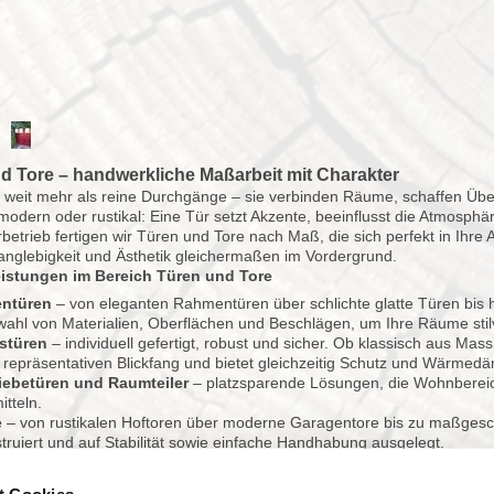
d Tore – handwerkliche Maßarbeit mit Charakter
 weit mehr als reine Durchgänge – sie verbinden Räume, schaffen Üb
 modern oder rustikal: Eine Tür setzt Akzente, beeinflusst die Atmosp
rbetrieb fertigen wir Türen und Tore nach Maß, die sich perfekt in Ihr
Langlebigkeit und Ästhetik gleichermaßen im Vordergrund.
istungen im Bereich Türen und Tore
entüren
– von eleganten Rahmentüren über schlichte glatte Türen bis h
ahl von Materialien, Oberflächen und Beschlägen, um Ihre Räume stilvo
stüren
– individuell gefertigt, robust und sicher. Ob klassisch aus Mas
repräsentativen Blickfang und bietet gleichzeitig Schutz und Wärme
iebetüren und Raumteiler
– platzsparende Lösungen, die Wohnbereich
itteln.
e
– von rustikalen Hoftoren über moderne Garagentore bis zu maßgesc
truiert und auf Stabilität sowie einfache Handhabung ausgelegt.
ll geplant – präzise umgesetzt
großen Wert darauf, Ihre Ideen und Wünsche in die Planung einzubezie
t Cookies