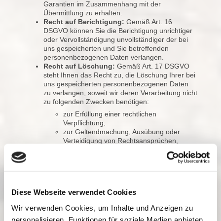
Garantien im Zusammenhang mit der
Übermittlung zu erhalten.
Recht auf Berichtigung:
Gemäß Art. 16
DSGVO können Sie die Berichtigung unrichtiger
oder Vervollständigung unvollständiger der bei
uns gespeicherten und Sie betreffenden
personenbezogenen Daten verlangen.
Recht auf Löschung:
Gemäß Art. 17 DSGVO
steht Ihnen das Recht zu, die Löschung Ihrer bei
uns gespeicherten personenbezogenen Daten
zu verlangen, soweit wir deren Verarbeitung nicht
zu folgenden Zwecken benötigen:
zur Erfüllung einer rechtlichen
Verpflichtung,
zur Geltendmachung, Ausübung oder
Verteidigung von Rechtsansprüchen,
zur Ausübung des Rechts auf freie
Meinungsäußerung und Information oder
aus Gründen der in Art. 17 Abs. 3 lit c und
d DSGVO genannten Fälle des
öffentlichen Interesses.
Diese Webseite verwendet Cookies
Recht auf Einschränkung:
Gemäß Art. 18
DSGVO haben Sie das Recht, die Einschränkung
Wir verwenden Cookies, um Inhalte und Anzeigen zu
der Verarbeitung Ihrer personenbezogenen
personalisieren, Funktionen für soziale Medien anbieten