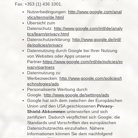
Fax: +353 (1) 436 1001.
Nutzerbedingungen:
http://www.google.com/anal
ytics/terms/de.html
Übersicht zum
Datenschutz:
http://www.google.com/intl/de/analy
tics/learn/privacy.html
Datenschutzerklärung:
http://www.google.de/intl/
de/policies/privacy
Datennutzung durch Google bei Ihrer Nutzung
von Websites oder Apps unserer
Partner:
https://www.google.com/intl/de/policies/pr
ivacy/partners
Datennutzung zu
Werbezwecken:
http://www.google.com/policies/t
echnologies/ads
Personalisierte Werbung durch
Google:
http://www.google.de/settings/ads
Google hat sich dem zwischen der Europäischen
Union und den USA geschlossenen
Privacy-
Shield-Abkommen
unterworfen und sich
zertifiziert. Dadurch verpflichtet sich Google, die
Standards und Vorschriften des europäischen
Datenschutzrechts einzuhalten. Nähere
Informationen können Sie dem nachfolgend