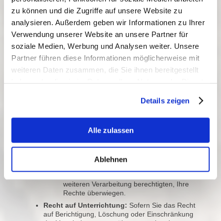
Daten zu verlangen, wenn
zu können und die Zugriffe auf unsere Website zu
die Richtigkeit der Daten von Ihnen
analysieren. Außerdem geben wir Informationen zu Ihrer
bestritten wird, und zwar für eine Dauer,
die es uns ermöglicht, die Richtigkeit der
Verwendung unserer Website an unsere Partner für
personenbezogenen Daten zu überprüfen,
soziale Medien, Werbung und Analysen weiter. Unsere
die Verarbeitung Ihrer Daten unrechtmäßig
Partner führen diese Informationen möglicherweise mit
ist, Sie aber deren Löschung ablehnen
und stattdessen die Einschränkung der
weiteren Daten zusammen, die Sie ihnen bereitgestellt
Nutzung der Daten verlangen,
haben oder die sie im Rahmen Ihrer Nutzung der Dienste
wir die personenbezogenen Daten für die
gesammelt haben.
Zwecke der Verarbeitung nicht länger
Details zeigen
benötigen, Sie die Daten jedoch zur
Geltendmachung, Ausübung oder
Verteidigung von Rechtsansprüchen
Alle zulassen
benötigen
Sie gemäß Art. 21 DSGVO Widerspruch
gegen die Verarbeitung Ihrer Daten
eingelegt haben, es aber noch nicht
Ablehnen
feststeht, ob die berechtigten Gründe, die
uns trotz Ihres Widerspruches zu einer
weiteren Verarbeitung berechtigten, Ihre
Rechte überwiegen.
Recht auf Unterrichtung:
Sofern Sie das Recht
auf Berichtigung, Löschung oder Einschränkung