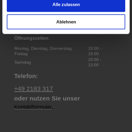
Hier finden Sie uns
Alle zulassen
Möbel Fischer
Klaus Fischer
Bahnstraße
20
Ablehnen
41569
Rommerskirchen
Besuchen Sie uns in unserem Möbelgeschäft,
Öffnungszeiten:
Montag, Dienstag, Donnerstag,
10:00
-
Freitag
18:00
10:00
-
Samstag
13:00
Telefon:
+49 2183 317
oder nutzen Sie unser
Kontaktformular
.