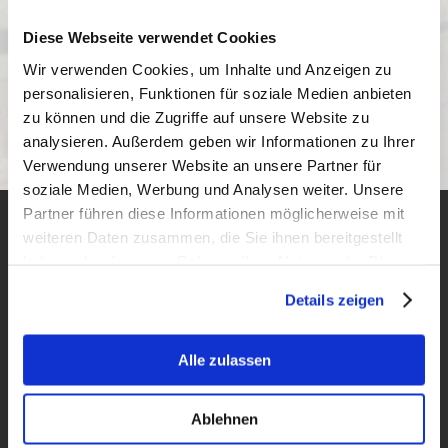
Diese Webseite verwendet Cookies
Wir verwenden Cookies, um Inhalte und Anzeigen zu
personalisieren, Funktionen für soziale Medien anbieten
zu können und die Zugriffe auf unsere Website zu
analysieren. Außerdem geben wir Informationen zu Ihrer
Verwendung unserer Website an unsere Partner für
soziale Medien, Werbung und Analysen weiter. Unsere
Partner führen diese Informationen möglicherweise mit
weiteren Daten zusammen, die Sie ihnen bereitgestellt
Hier finden Sie uns
haben oder die sie im Rahmen Ihrer Nutzung der Dienste
Möbel Fischer
gesammelt haben.
Klaus Fischer
Details zeigen
Bahnstraße
20
41569
Rommerskirchen
Besuchen Sie uns in unserem Möbelgeschäft,
Alle zulassen
Öffnungszeiten:
Montag, Dienstag, Donnerstag,
10:00
-
Ablehnen
Freitag
18:00
10:00
-